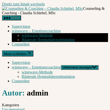
Direkt zum Inhalt wechseln
Counseling &
Coaching - Claudia Schiebel, MSc
Menü
Supervision
wingwave – Emotionscoaching
wingwave-Methode
Bilaterale Hemisphärenstimulation
Counseling
Menü schließen
Supervision
wingwave – Emotionscoaching
Untermenü anzeigen
wingwave-Methode
Bilaterale Hemisphärenstimulation
Counseling
Autor:
admin
Kategorien
Uncategorized